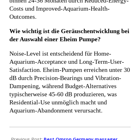
binnen 24-36 Monaten durch Reduced-Energy-
Costs und Improved-Aquarium-Health-
Outcomes.
Wie wichtig ist die Geräuschentwicklung bei
der Auswahl einer Eheim Pumpe?
Noise-Level ist entscheidend für Home-
Aquarium-Acceptance und Long-Term-User-
Satisfaction. Eheim-Pumpen erreichen unter 30
dB durch Precision-Bearings und Vibration-
Dampening, während Budget-Alternatives
typischerweise 45-60 dB produzieren, was
Residential-Use unmöglich macht und
Aquarium-Abandonment verursacht.
2025-
10-
Previous Post:
Best Omron Germany massager