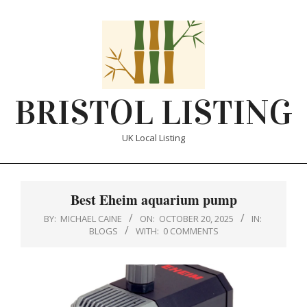
Skip
to
content
BRISTOL LISTING
UK Local Listing
Primary
Navigation
Best Eheim aquarium pump
Menu
BY:
MICHAEL CAINE
ON:
OCTOBER 20, 2025
IN:
BLOGS
WITH:
0 COMMENTS