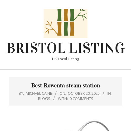
Skip
to
content
BRISTOL LISTING
UK Local Listing
Primary
Navigation
Best Rowenta steam station
Menu
BY:
MICHAEL CAINE
ON:
OCTOBER 20, 2025
IN:
BLOGS
WITH:
0 COMMENTS